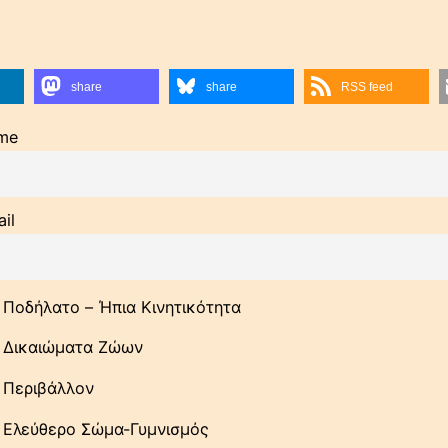
share
share
RSS feed
me
il
Ποδήλατo – Ήπια Κινητικότητα
Δικαιώματα Ζώων
Περιβάλλον
Ελεύθερο Σώμα-Γυμνισμός