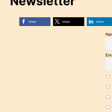
Newsletter
share
share
share
Na
Ema