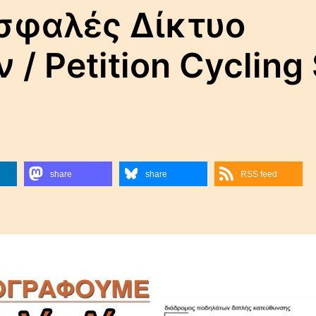
σφαλές Δίκτυο
 Petition Cycling 
share
share
RSS feed