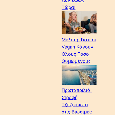
των Ζώων
Τώρα!
Μελέτη: Γιατί οι
Vegan Κάνουν
Όλους Τόσο
Θυμωμένους
Πρωταπριλιά:
Στροφή
Τζιτζικώστα
στις Βιώσιμες