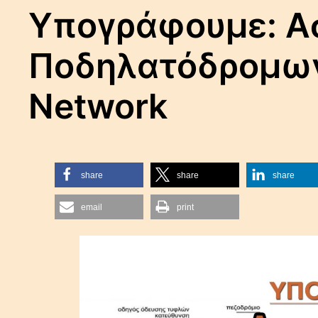
Υπογράφουμε: Α
Ποδηλατόδρομων /
Network
share
share
share
email
print