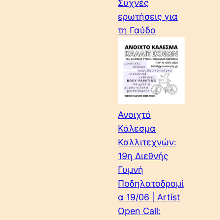
Συχνές
ερωτήσεις για
τη Γαύδο
Ανοιχτό
Κάλεσμα
Καλλιτεχνών:
19η Διεθνής
Γυμνή
Ποδηλατοδρομί
α 19/06 | Artist
Open Call: