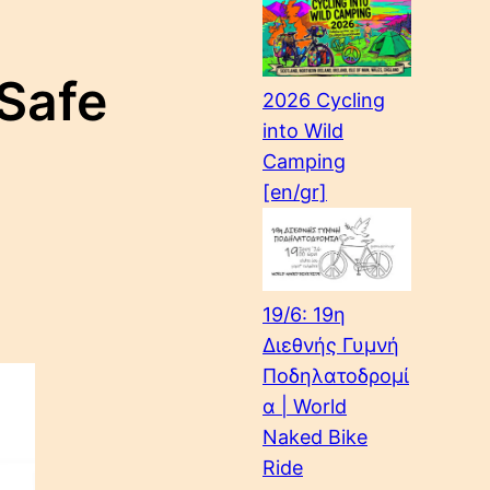
Safe
2026 Cycling
into Wild
Camping
[en/gr]
19/6: 19η
Διεθνής Γυμνή
Ποδηλατοδρομί
α | World
Naked Bike
Ride