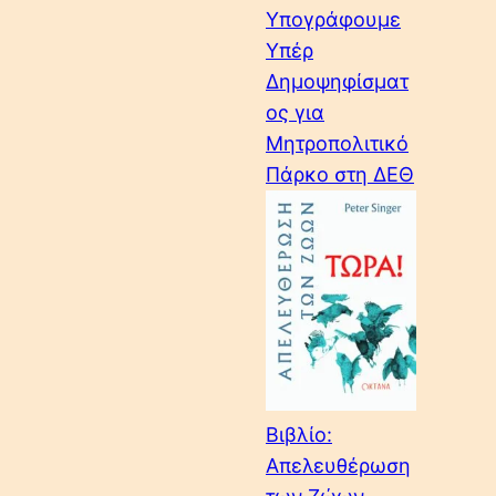
Υπογράφουμε
Υπέρ
Δημοψηφίσματ
ος για
Μητροπολιτικό
Πάρκο στη ΔΕΘ
Βιβλίο:
Απελευθέρωση