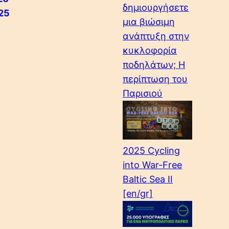
δημιουργήσετε
025
μια βιώσιμη
ανάπτυξη στην
κυκλοφορία
ποδηλάτων; Η
περίπτωση του
Παρισιού
2025 Cycling
into War-Free
Baltic Sea II
[en/gr]