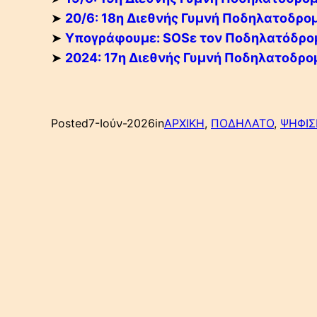
➤
20/6: 18η Διεθνής Γυμνή Ποδηλατοδρομί
➤
Υπογράφουμε: SOSε τον Ποδηλατόδρομο Ν
➤
2024: 17η Διεθνής Γυμνή Ποδηλατοδρομί
Posted
7-Ιούν-2026
in
ΑΡΧΙΚΗ
, 
ΠΟΔΗΛΑΤΟ
, 
ΨΗΦΙ