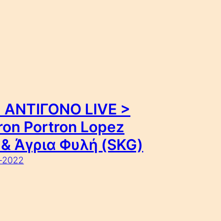
 ΑΝΤΙΓΟΝΟ LIVE >
ron Portron Lopez
 & Άγρια Φυλή (SKG)
-2022