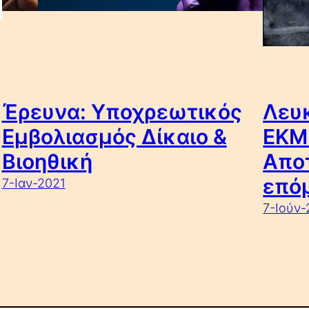
Έρευνα: Υποχρεωτικός
Λευκ
Εμβολιασμός Δίκαιο &
ΕΚΜ
Βιοηθική
Απο
επό
7-Ιαν-2021
7-Ιούν