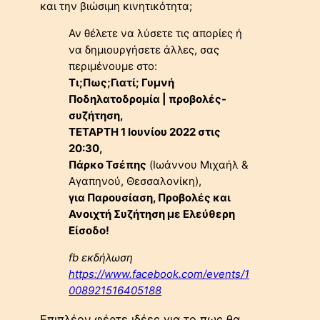
και την βιώσιμη κινητικότητα;
Αν θέλετε να λύσετε τις απορίες ή
να δημιουργήσετε άλλες, σας
περιμένουμε στο:
Τι;Πως;Γιατί; Γυμνή
Ποδηλατοδρομία | προβολές-
συζήτηση,
ΤΕΤΑΡΤΗ 1 Ιουνίου 2022 στις
20:30,
Πάρκο Τσέπης
(Ιωάννου Μιχαήλ &
Αγαπηνού, Θεσσαλονίκη),
για Παρουσίαση, Προβολές και
Ανοιχτή Συζήτηση με Ελεύθερη
Είσοδο!
fb εκδήλωση
https://www.facebook.com/events/1
008921516405188
Επιπλέον φέρτε ιδέες για το πως θα