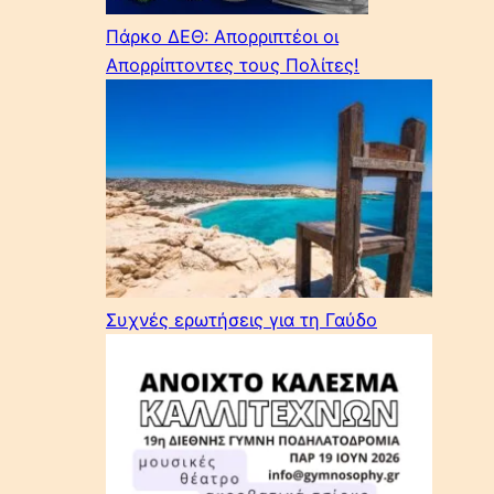
Πάρκο ΔΕΘ: Απορριπτέοι οι
Απορρίπτοντες τους Πολίτες!
Συχνές ερωτήσεις για τη Γαύδο