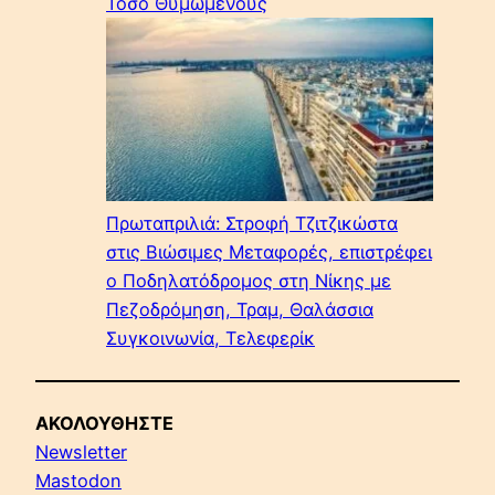
Τόσο Θυμωμένους
Πρωταπριλιά: Στροφή Τζιτζικώστα
στις Βιώσιμες Μεταφορές, επιστρέφει
ο Ποδηλατόδρομος στη Νίκης με
Πεζοδρόμηση, Τραμ, Θαλάσσια
Συγκοινωνία, Τελεφερίκ
ΑΚΟΛΟΥΘΗΣΤΕ
Newsletter
Mastodon