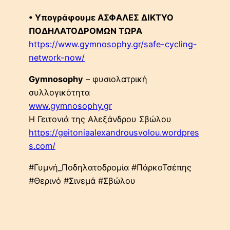
• Υπογράφουμε ΑΣΦΑΛΕΣ ΔΙΚΤΥΟ
ΠΟΔΗΛΑΤΟΔΡΟΜΩΝ ΤΩΡΑ
https://www.gymnosophy.gr/safe-cycling-
network-now/
Gymnosophy
– φυσιολατρική
συλλογικότητα
www.gymnosophy.gr
Η Γειτονιά της Αλεξάνδρου Σβώλου
https://geitoniaalexandrousvolou.wordpres
s.com/
#Γυμνή_Ποδηλατοδρομία #ΠάρκοΤσέπης
#Θερινό #Σινεμά #Σβώλου