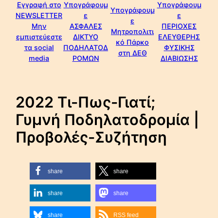
Εγγραφή στο
Υπογράφουμ
Υπογράφουμ
Υπογράφουμ
NEWSLETTER
ε
ε
ε
Μην
ΑΣΦΑΛΕΣ
ΠΕΡΙΟΧΕΣ
Μητροπολιτι
εμπιστεύεστε
ΔΙΚΤΥΟ
ΕΛΕΥΘΕΡΗΣ
κό Πάρκο
τα social
ΠΟΔΗΛΑΤΟΔ
ΦΥΣΙΚΗΣ
στη ΔΕΘ
media
ΡΟΜΩΝ
ΔΙΑΒΙΩΣΗΣ
2022 Τι-Πως-Γιατί;
Γυμνή Ποδηλατοδρομία |
Προβολές-Συζήτηση
share
share
share
share
share
RSS feed