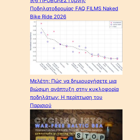
9/6 ΠΡΟΒΟΛΕΣ Γυμνής
Ποδηλατοδρομίας FAQ FILMS Naked
Bike Ride 2026
Μελέτη: Πώς να δημιουργήσετε μια
βιώσιμη ανάπτυξη στην κυκλοφορία
ποδηλάτων; Η περίπτωση του
Παρισιού