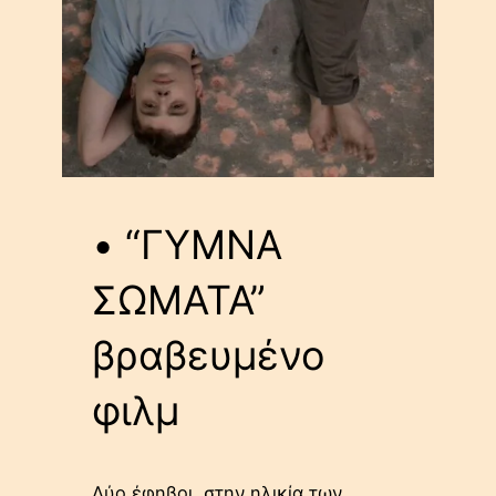
• “ΓΥΜΝΑ
ΣΩΜΑΤΑ”
βραβευμένο
φιλμ
Δύο έφηβοι, στην ηλικία των