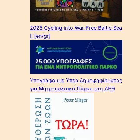
2025 Cycling into War-Free Baltic Sea
II [en/gr]
Υπογράφουμε Υπέρ Δημοψηφίσματος
για Μητροπολιτικό Πάρκο στη ΔΕΘ