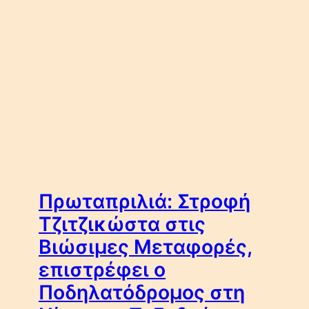
Πρωταπριλιά: Στροφή
Τζιτζικώστα στις
Βιώσιμες Μεταφορές,
επιστρέφει ο
Ποδηλατόδρομος στη