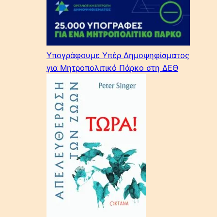
Υπογράφουμε Υπέρ Δημοψηφίσματος
για Μητροπολιτικό Πάρκο στη ΔΕΘ