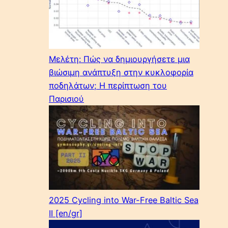
Μελέτη: Πώς να δημιουργήσετε μια
βιώσιμη ανάπτυξη στην κυκλοφορία
ποδηλάτων; Η περίπτωση του
Παρισιού
2025 Cycling into War-Free Baltic Sea
II [en/gr]