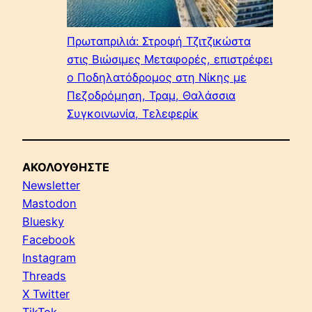
Πρωταπριλιά: Στροφή Τζιτζικώστα
στις Βιώσιμες Μεταφορές, επιστρέφει
ο Ποδηλατόδρομος στη Νίκης με
Πεζοδρόμηση, Τραμ, Θαλάσσια
Συγκοινωνία, Τελεφερίκ
ΑΚΟΛΟΥΘΗΣΤΕ
Newsletter
Mastodon
Bluesky
Facebook
Instagram
Threads
X Twitter
TikTok