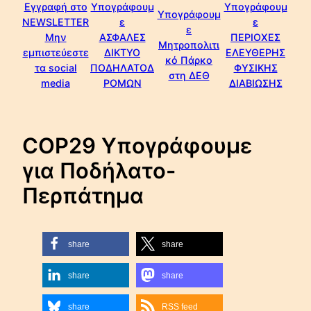
Εγγραφή στο
Υπογράφουμ
Υπογράφουμ
Υπογράφουμ
NEWSLETTER
ε
ε
ε
Μην
ΑΣΦΑΛΕΣ
ΠΕΡΙΟΧΕΣ
Μητροπολιτι
εμπιστεύεστε
ΔΙΚΤΥΟ
ΕΛΕΥΘΕΡΗΣ
κό Πάρκο
τα social
ΠΟΔΗΛΑΤΟΔ
ΦΥΣΙΚΗΣ
στη ΔΕΘ
media
ΡΟΜΩΝ
ΔΙΑΒΙΩΣΗΣ
COP29 Υπογράφουμε
για Ποδήλατο-
Περπάτημα
share
share
share
share
share
RSS feed