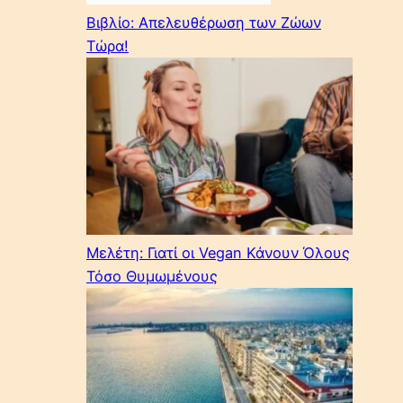
Βιβλίο: Απελευθέρωση των Ζώων
Τώρα!
Μελέτη: Γιατί οι Vegan Κάνουν Όλους
Τόσο Θυμωμένους