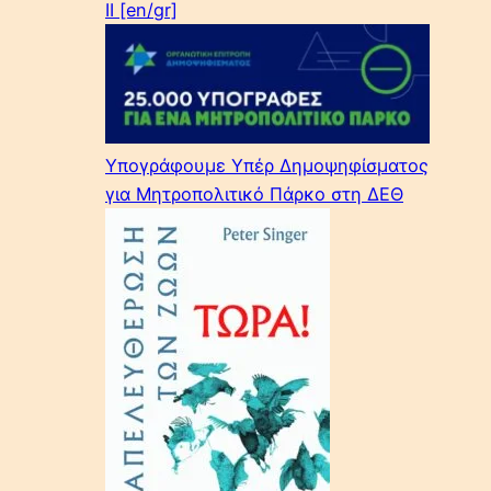
II [en/gr]
Υπογράφουμε Υπέρ Δημοψηφίσματος
για Μητροπολιτικό Πάρκο στη ΔΕΘ