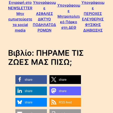
Εγγραφή στο
Υπογράφουμ
Υπογράφουμ
Υπογράφουμ
NEWSLETTER
ε
ε
ε
Μην
ΑΣΦΑΛΕΣ
ΠΕΡΙΟΧΕΣ
Μητροπολιτι
εμπιστεύεστε
ΔΙΚΤΥΟ
ΕΛΕΥΘΕΡΗΣ
κό Πάρκο
τα social
ΠΟΔΗΛΑΤΟΔ
ΦΥΣΙΚΗΣ
στη ΔΕΘ
media
ΡΟΜΩΝ
ΔΙΑΒΙΩΣΗΣ
Βιβλίο: ΠΗΡΑΜΕ ΤΙΣ
ΖΩΕΣ ΜΑΣ ΠΙΣΩ;
share
share
share
share
share
RSS feed