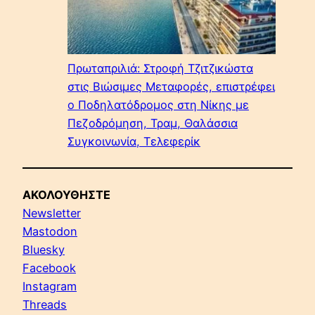
Πρωταπριλιά: Στροφή Τζιτζικώστα
στις Βιώσιμες Μεταφορές, επιστρέφει
ο Ποδηλατόδρομος στη Νίκης με
Πεζοδρόμηση, Τραμ, Θαλάσσια
Συγκοινωνία, Τελεφερίκ
ΑΚΟΛΟΥΘΗΣΤΕ
Newsletter
Mastodon
Bluesky
Facebook
Instagram
Threads