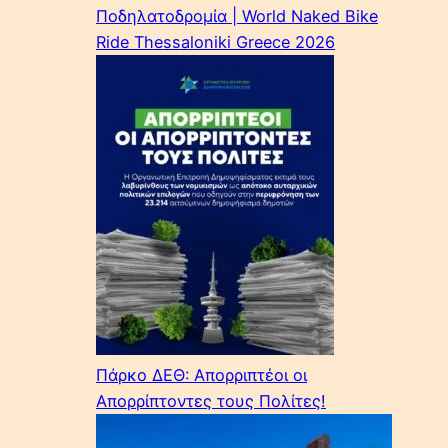
Ποδηλατοδρομία | World Naked Bike
Ride Thessaloniki Greece 2026
Πάρκο ΔΕΘ: Απορριπτέοι οι
Απορρίπτοντες τους Πολίτες!