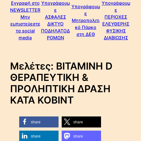
Εγγραφή στο
Υπογράφουμ
Υπογράφουμ
Υπογράφουμ
NEWSLETTER
ε
ε
ε
Μην
ΑΣΦΑΛΕΣ
ΠΕΡΙΟΧΕΣ
Μητροπολιτι
εμπιστεύεστε
ΔΙΚΤΥΟ
ΕΛΕΥΘΕΡΗΣ
κό Πάρκο
τα social
ΠΟΔΗΛΑΤΟΔ
ΦΥΣΙΚΗΣ
στη ΔΕΘ
media
ΡΟΜΩΝ
ΔΙΑΒΙΩΣΗΣ
Μελέτες: ΒΙΤΑΜΙΝΗ D
ΘΕΡΑΠΕΥΤΙΚΗ &
ΠΡΟΛΗΠΤΙΚΗ ΔΡΑΣΗ
ΚΑΤΑ ΚΟΒΙΝΤ
share
share
share
share