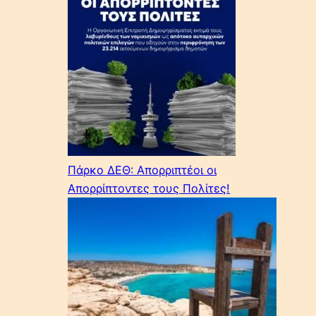
Πάρκο ΔΕΘ: Απορριπτέοι οι
Απορρίπτοντες τους Πολίτες!