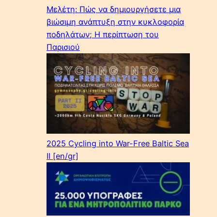
Μελέτη: Πώς να δημιουργήσετε μια
βιώσιμη ανάπτυξη στην κυκλοφορία
ποδηλάτων; Η περίπτωση του
Παρισιού
2025 Cycling into War-Free Baltic Sea
II [en/gr]