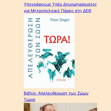
Υπογράφουμε Υπέρ Δημοψηφίσματος
για Μητροπολιτικό Πάρκο στη ΔΕΘ
Βιβλίο: Απελευθέρωση των Ζώων
Τώρα!