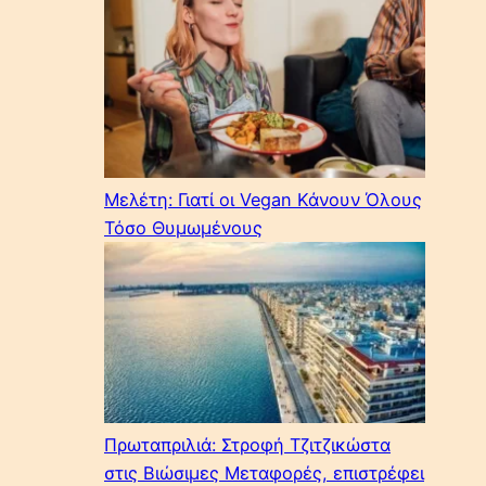
Μελέτη: Γιατί οι Vegan Κάνουν Όλους
Τόσο Θυμωμένους
Πρωταπριλιά: Στροφή Τζιτζικώστα
στις Βιώσιμες Μεταφορές, επιστρέφει