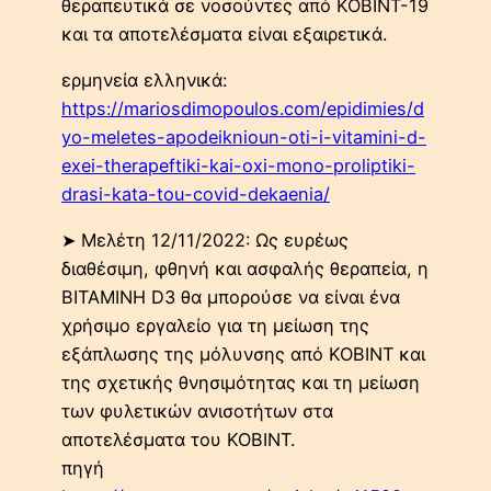
θεραπευτικά σε νοσούντες από ΚΟΒΙΝΤ-19
και τα αποτελέσματα είναι εξαιρετικά.
ερμηνεία ελληνικά:
https://mariosdimopoulos.com/epidimies/d
yo-meletes-apodeiknioun-oti-i-vitamini-d-
exei-therapeftiki-kai-oxi-mono-proliptiki-
drasi-kata-tou-covid-dekaenia/
➤ Μελέτη 12/11/2022: Ως ευρέως
διαθέσιμη, φθηνή και ασφαλής θεραπεία, η
ΒΙΤΑΜΙΝΗ D3 θα μπορούσε να είναι ένα
χρήσιμο εργαλείο για τη μείωση της
εξάπλωσης της μόλυνσης από ΚΟΒΙΝΤ και
της σχετικής θνησιμότητας και τη μείωση
των φυλετικών ανισοτήτων στα
αποτελέσματα του ΚΟΒΙΝΤ.
πηγή