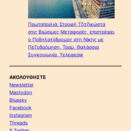
Πρωταπριλιά: Στροφή Τζιτζικώστα
στις Βιώσιμες Μεταφορές, επιστρέφει
ο Ποδηλατόδρομος στη Νίκης με
Πεζοδρόμηση, Τραμ, Θαλάσσια
Συγκοινωνία, Τελεφερίκ
ΑΚΟΛΟΥΘΗΣΤΕ
Newsletter
Mastodon
Bluesky
Facebook
Instagram
Threads
X Twitter