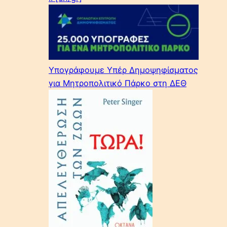
Υπογράφουμε Υπέρ Δημοψηφίσματος
για Μητροπολιτικό Πάρκο στη ΔΕΘ