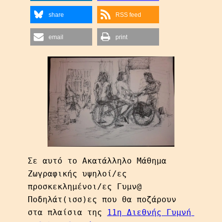
share
RSS feed
email
print
Σε αυτό το Ακατάλληλο Μάθημα 
Ζωγραφικής υψηλοί/ες 
προσκεκλημένοι/ες Γυμν@ 
Ποδηλάτ(ισσ)ες που θα ποζάρουν 
στα πλαίσια της 
11η Διεθνής Γυμνή 