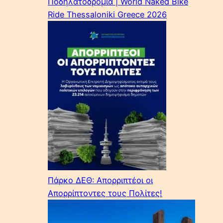
Ποδηλατοδρομία | World Naked Bike
Ride Thessaloniki Greece 2026
Πάρκο ΔΕΘ: Απορριπτέοι οι
Απορρίπτοντες τους Πολίτες!