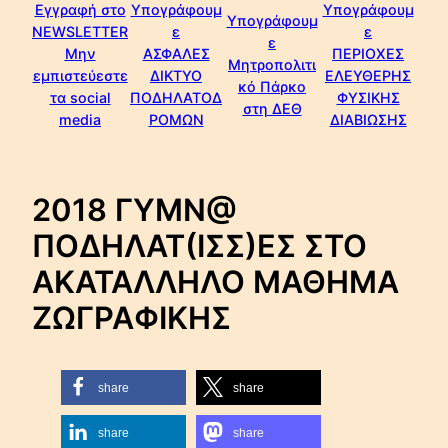
Εγγραφή στο
Υπογράφουμ
Υπογράφουμ
Υπογράφουμ
NEWSLETTER
ε
ε
ε
Μην
ΑΣΦΑΛΕΣ
ΠΕΡΙΟΧΕΣ
Μητροπολιτι
εμπιστεύεστε
ΔΙΚΤΥΟ
ΕΛΕΥΘΕΡΗΣ
κό Πάρκο
τα social
ΠΟΔΗΛΑΤΟΔ
ΦΥΣΙΚΗΣ
στη ΔΕΘ
media
ΡΟΜΩΝ
ΔΙΑΒΙΩΣΗΣ
2018 ΓΥΜΝ@
ΠΟΔΗΛΑΤ(ΙΣΣ)ΕΣ ΣΤΟ
ΑΚΑΤΑΛΛΗΛΟ ΜΑΘΗΜΑ
ΖΩΓΡΑΦΙΚΗΣ
share
share
share
share