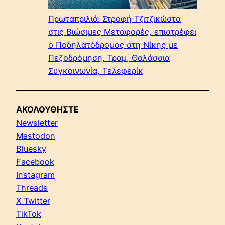
Πρωταπριλιά: Στροφή Τζιτζικώστα
στις Βιώσιμες Μεταφορές, επιστρέφει
ο Ποδηλατόδρομος στη Νίκης με
Πεζοδρόμηση, Τραμ, Θαλάσσια
Συγκοινωνία, Τελεφερίκ
ΑΚΟΛΟΥΘΗΣΤΕ
Newsletter
Mastodon
Bluesky
Facebook
Instagram
Threads
X Twitter
TikTok