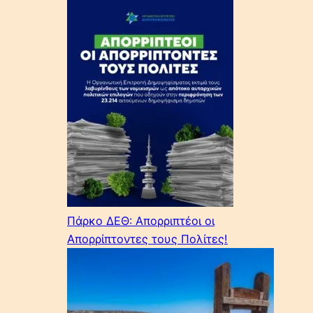
Πάρκο ΔΕΘ: Απορριπτέοι οι
Απορρίπτοντες τους Πολίτες!