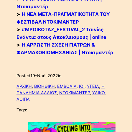
Ντοκιμαντέρ
➤
Η ΝΕΑ ΜΕΤΑ-ΠΡΑΓΜΑΤΙΚΟΤΗΤΑ ΤΟΥ
ΦΕΣΤΙΒΑΛ ΝΤΟΚΙΜΑΝΤΕΡ
➤
#MPOIKOTAZ_FESTIVAL_2 Ταινίες
Ενάντια στους Αποκλεισμούς | online
➤
Η ΑΡΡΩΣΤΗ ΣΧΕΣΗ ΓΙΑΤΡΩΝ &
ΦΑΡΜΑΚΟΒΙΟΜΗΧΑΝΙΑΣ | Ντοκιμαντέρ
Posted
19-Νοέ-2022
in
ΑΡΧΙΚΗ
, 
ΒΙΟΗΘΙΚΗ
, 
ΕΜΒΟΛΙΑ
, 
ΙΟΙ
, 
ΥΓΕΙΑ
, 
Η
ΠΑΝΔΗΜΙΑ ΑΛΛΙΩΣ
, 
ΝΤΟΚΙΜΑΝΤΕΡ
, 
ΥΛΙΚΟ
, 
ΛΟΙΠΑ
Tags: