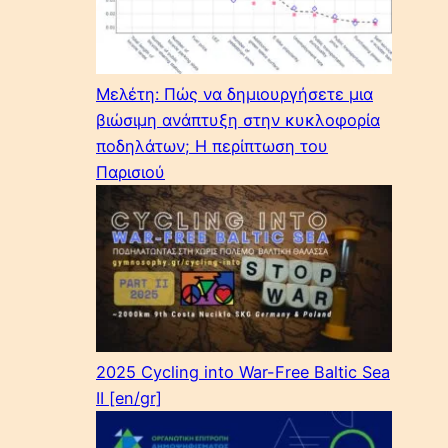
Μελέτη: Πώς να δημιουργήσετε μια
βιώσιμη ανάπτυξη στην κυκλοφορία
ποδηλάτων; Η περίπτωση του
Παρισιού
2025 Cycling into War-Free Baltic Sea
II [en/gr]