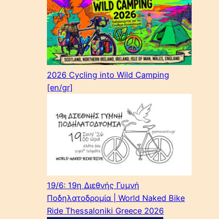
2026 Cycling into Wild Camping
[en/gr]
19/6: 19η Διεθνής Γυμνή
Ποδηλατοδρομία | World Naked Bike
Ride Thessaloniki Greece 2026