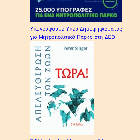
Υπογράφουμε Υπέρ Δημοψηφίσματος
για Μητροπολιτικό Πάρκο στη ΔΕΘ