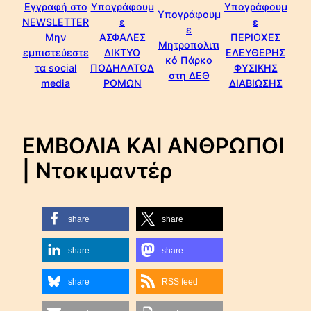
Εγγραφή στο
Υπογράφουμ
Υπογράφουμ
Υπογράφουμ
NEWSLETTER
ε
ε
ε
Μην
ΑΣΦΑΛΕΣ
ΠΕΡΙΟΧΕΣ
Μητροπολιτι
εμπιστεύεστε
ΔΙΚΤΥΟ
ΕΛΕΥΘΕΡΗΣ
κό Πάρκο
τα social
ΠΟΔΗΛΑΤΟΔ
ΦΥΣΙΚΗΣ
στη ΔΕΘ
media
ΡΟΜΩΝ
ΔΙΑΒΙΩΣΗΣ
ΕΜΒΟΛΙΑ ΚΑΙ ΑΝΘΡΩΠΟΙ
| Ντοκιμαντέρ
share
share
share
share
share
RSS feed