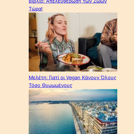
Βιβλίο: Απελευθέρωση των Ζώων
Τώρα!
Μελέτη: Γιατί οι Vegan Κάνουν Όλους
Τόσο Θυμωμένους