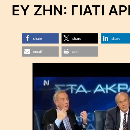
ΕΥ ΖΗΝ: ΓΙΑΤΙ Α
share
share
share
email
print