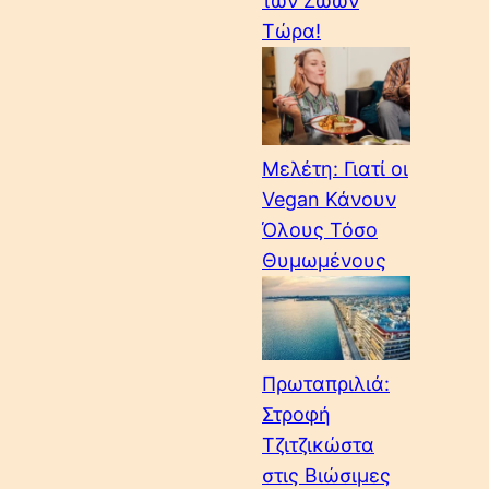
των Ζώων
Τώρα!
Μελέτη: Γιατί οι
Vegan Κάνουν
Όλους Τόσο
Θυμωμένους
Πρωταπριλιά:
Στροφή
Τζιτζικώστα
στις Βιώσιμες