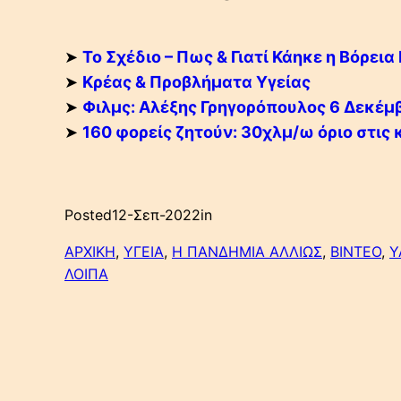
➤
Το Σχέδιο – Πως & Γιατί Κάηκε η Βόρεια
➤
Κρέας & Προβλήματα Υγείας
➤
Φιλμς: Αλέξης Γρηγορόπουλος 6 Δεκέμ
➤
160 φορείς ζητούν: 30χλμ/ω όριο στις
Posted
12-Σεπ-2022
in
ΑΡΧΙΚΗ
, 
ΥΓΕΙΑ
, 
Η ΠΑΝΔΗΜΙΑ ΑΛΛΙΩΣ
, 
ΒΙΝΤΕΟ
, 
Υ
ΛΟΙΠΑ