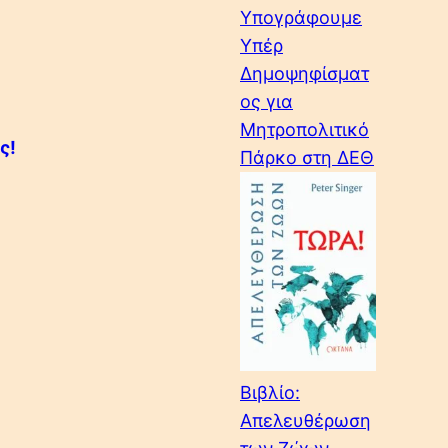
Υπογράφουμε
Υπέρ
Δημοψηφίσματ
ος για
Μητροπολιτικό
ς!
Πάρκο στη ΔΕΘ
Βιβλίο:
Απελευθέρωση