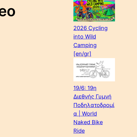
eo
2026 Cycling
into Wild
Camping
[en/gr]
19/6: 19η
Διεθνής Γυμνή
Ποδηλατοδρομί
α | World
Naked Bike
Ride