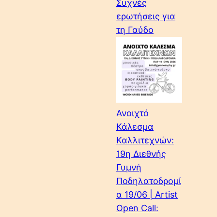
Συχνές
ερωτήσεις για
τη Γαύδο
Ανοιχτό
Κάλεσμα
Καλλιτεχνών:
19η Διεθνής
Γυμνή
Ποδηλατοδρομί
α 19/06 | Artist
Open Call: