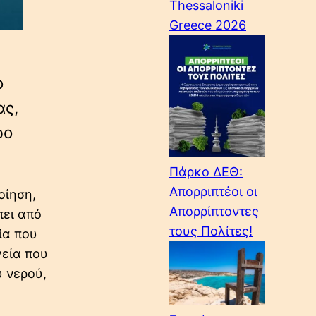
Thessaloniki
Greece 2026
ο
ας,
ρο
Πάρκο ΔΕΘ:
Απορριπτέοι οι
οίηση,
Απορρίπτοντες
πει από
τους Πολίτες!
σία που
γεία που
υ νερού,