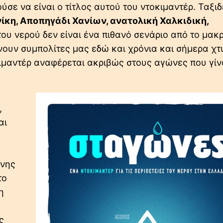
ύσε να είναι ο τίτλος αυτού του ντοκιμαντέρ. Ταξι
κη, Αποπηγάδι Χανίων, ανατολική Χαλκιδική,
του νερού δεν είναι ένα πιθανό σενάριο από το μακ
ουν συμπολίτες μας εδώ και χρόνια και σήμερα χτ
οκιμαντέρ αναφέρεται ακριβώς στους αγώνες που γίν
,
αι
ένης
το
η
ς