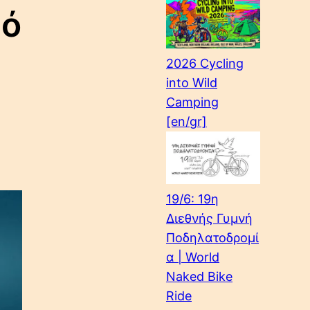
ρό
2026 Cycling
into Wild
Camping
[en/gr]
19/6: 19η
Διεθνής Γυμνή
Ποδηλατοδρομί
α | World
Naked Bike
Ride