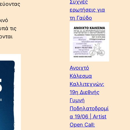
Συχνές
δεύοντας
ερωτήσεις για
τη Γαύδο
ρινό
υπά τις
ονται
Ανοιχτό
Κάλεσμα
Καλλιτεχνών:
19η Διεθνής
Γυμνή
Ποδηλατοδρομί
α 19/06 | Artist
Open Call: