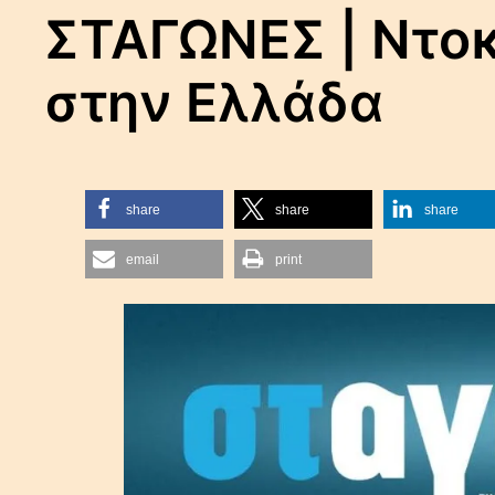
ΣΤΑΓΩΝΕΣ | Ντοκ
στην Ελλάδα
share
share
share
email
print