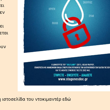
ει
εν
ει
εται
ουν
η ιστοσελίδα του ντοκιμαντέρ εδώ