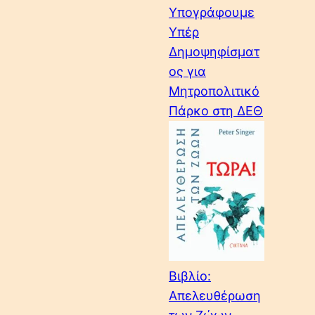
Υπογράφουμε
Υπέρ
Δημοψηφίσματ
ος για
Μητροπολιτικό
Πάρκο στη ΔΕΘ
Βιβλίο:
Απελευθέρωση