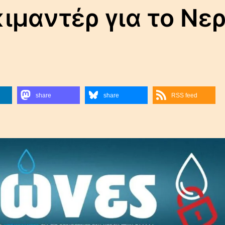
ιμαντέρ για το Νε
share
share
RSS feed