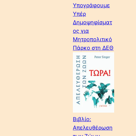
Υπογράφουμε
Υπέρ
Δημοψηφίσματ
ος για
Μητροπολιτικό
Πάρκο στη ΔΕΘ
Βιβλίο:
Απελευθέρωση