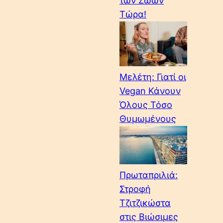
των Ζώων
Τώρα!
Μελέτη: Γιατί οι
Vegan Κάνουν
Όλους Τόσο
Θυμωμένους
Πρωταπριλιά:
Στροφή
Τζιτζικώστα
στις Βιώσιμες