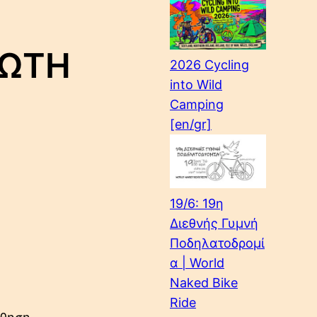
ΡΩΤΗ
2026 Cycling
into Wild
Camping
[en/gr]
19/6: 19η
Διεθνής Γυμνή
Ποδηλατοδρομί
α | World
Naked Bike
Ride