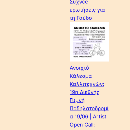
Συχνές
ερωτήσεις για
τη Γαύδο
Ανοιχτό
Κάλεσμα
Καλλιτεχνών:
19η Διεθνής
Γυμνή
Ποδηλατοδρομί
α 19/06 | Artist
Open Call: