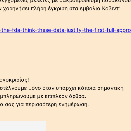
 ελεγχόμενες μελέτες με μακροπρόθεσμη παρακολο
ιν χορηγήσει πλήρη έγκριση στα εμβόλια Κόβιντ”
he-fda-think-these-data-justify-the-first-full-appro
ογοκρισίας!
ο στέλνουμε μόνο όταν υπάρχει κάποια σημαντική
συμπληρώνουμε με επιπλέον άρθρα.
τα σας για περισσότερη ενημέρωση.